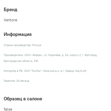
Бренд
Vettore
Информация
Страна производства: Россия
Производитель: ООО «Фирре», ул. Королева, д. 2А, корпус 2, г. Белгород,
Белгородская область, РФ
Импортер в РБ: ООО "ТопЛок", Минский р-н, а.г. Озерцо 14А/6-20
Гарантия: 24 месяца
Образец в салоне
false