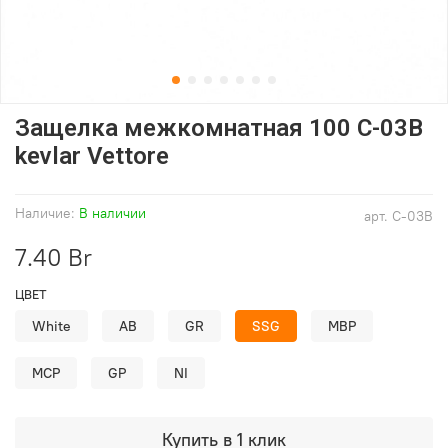
Защелка межкомнатная 100 C-03B
kevlar Vettore
Наличие:
В наличии
арт.
C-03B
7.40 Br
ЦВЕТ
White
AB
GR
SSG
MBP
MCP
GP
NI
Купить в 1 клик