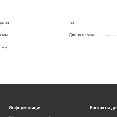
урция
Тип
0 мм
Длина планки
8 мм
Информаниция
Контакты д