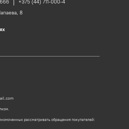
4666
+375 (44) 711-000-4
Чапаева, 8
ях
ail.com
лком.
олномоченных рассматривать обращения покупателей: