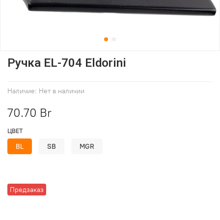
Ручка EL-704 Eldorini
Наличие:
Нет в наличии
70.70 Br
ЦВЕТ
BL
SB
MGR
Предзаказ