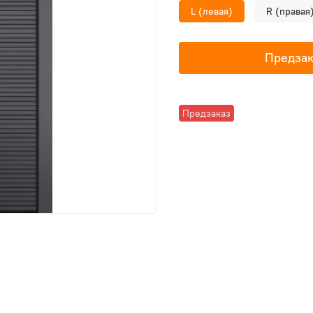
L (левая)
R (правая
Предзак
Предзаказ