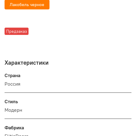
Лакобель черное
Предзаказ
Характеристики
Страна
Россия
Стиль
Модерн
Фабрика
ElitisDoors