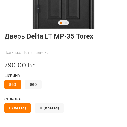
Дверь Delta LT MP-35 Torex
Наличие:
Нет в наличии
790.00 Br
ШИРИНА
860
960
СТОРОНА
L (левая)
R (правая)